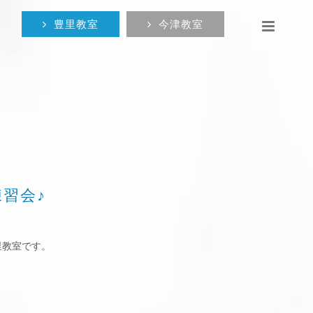
豊里教室
今津教室
練習会♪
里教室です。